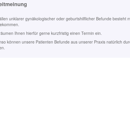
eitmeinung
ällen unklarer gynäkologischer oder geburtshilflicher Befunde besteht
bekommen.
räumen Ihnen hierfür gerne kurzfristig einen Termin ein.
so können unsere Patienten Befunde aus unserer Praxis natürlich durc
en.