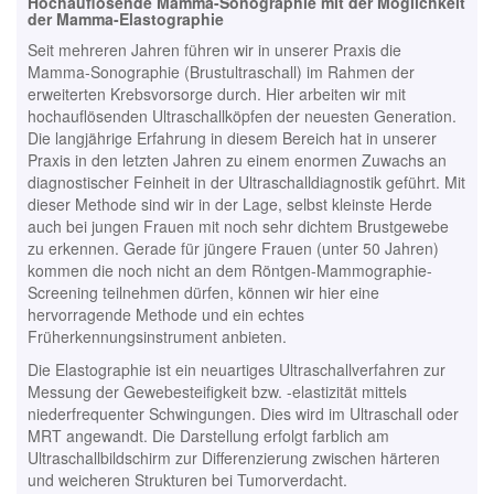
Hochauflösende Mamma-Sonographie mit der Möglichkeit
der Mamma-Elastographie
Seit mehreren Jahren führen wir in unserer Praxis die
Mamma-Sonographie (Brustultraschall) im Rahmen der
erweiterten Krebsvorsorge durch. Hier arbeiten wir mit
hochauflösenden Ultraschallköpfen der neuesten Generation.
Die langjährige Erfahrung in diesem Bereich hat in unserer
Praxis in den letzten Jahren zu einem enormen Zuwachs an
diagnostischer Feinheit in der Ultraschalldiagnostik geführt. Mit
dieser Methode sind wir in der Lage, selbst kleinste Herde
auch bei jungen Frauen mit noch sehr dichtem Brustgewebe
zu erkennen. Gerade für jüngere Frauen (unter 50 Jahren)
kommen die noch nicht an dem Röntgen-Mammographie-
Screening teilnehmen dürfen, können wir hier eine
hervorragende Methode und ein echtes
Früherkennungsinstrument anbieten.
Die Elastographie ist ein neuartiges Ultraschallverfahren zur
Messung der Gewebesteifigkeit bzw. -elastizität mittels
niederfrequenter Schwingungen. Dies wird im Ultraschall oder
MRT angewandt. Die Darstellung erfolgt farblich am
Ultraschallbildschirm zur Differenzierung zwischen härteren
und weicheren Strukturen bei Tumorverdacht.